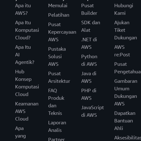
Apa itu
Memulai
Pusat
Hubungi
AWS?
Builder
Kami
Pelatihan
Apa Itu
SDK dan
Ajukan
Pusat
Komputasi
Alat
Tiket
Kepercayaan
Cloud?
Dukungan
AWS
.NET di
Apa Itu
AWS
AWS
Pustaka
AI
re:Post
Solusi
Python
Agentik?
AWS
di AWS
Pusat
Hub
Pengetahua
Pusat
Java di
Konsep
Arsitektur
AWS
Gambaran
Komputasi
Umum
FAQ
PHP di
Cloud
Dukungan
Produk
AWS
Keamanan
AWS
dan
JavaScript
AWS
Teknis
Dapatkan
di AWS
Cloud
Bantuan
Laporan
Apa
Ahli
Analis
yang
Aksesibilita
Partner