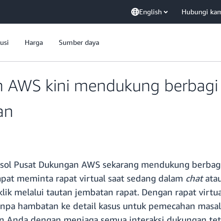
English
Hubungi ka
usi
Harga
Sumber daya
 AWS kini mendukung berbagi l
an
ol Pusat Dukungan AWS sekarang mendukung berbagi l
apat meminta rapat virtual saat sedang dalam
chat
atau
ik melalui tautan jembatan rapat. Dengan rapat virtua
anpa hambatan ke detail kasus untuk pemecahan masala
Anda dengan menjaga semua interaksi dukungan teta