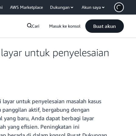
mi
AWS Marketplace
Dukungan
Akun saya
Buat akun
Cari
Masuk ke konsol
ayar untuk penyelesaian
ayar untuk penyelesaian masalah kasus
 panggilan aktif, bergabung dengan
l yang baru, Anda dapat berbagi layar
h yang efisien. Peningkatan ini
p berada di dalam konsol Pusat Dukungan