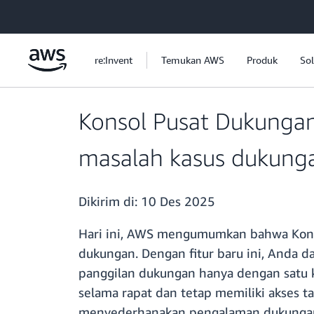
a11y-skip-to-main-content
re:Invent
Temukan AWS
Produk
Sol
Konsol Pusat Dukungan
masalah kasus dukung
Dikirim di:
10 Des 2025
Hari ini, AWS mengumumkan bahwa Kons
dukungan. Dengan fitur baru ini, Anda d
panggilan dukungan hanya dengan satu kl
selama rapat dan tetap memiliki akses t
menyederhanakan pengalaman dukungan 