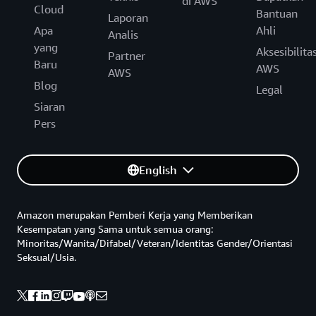
di AWS
Cloud
Bantuan
Laporan
Apa
Ahli
Analis
yang
Aksesibilita
Partner
Baru
AWS
AWS
Blog
Legal
Siaran
Pers
English
Amazon merupakan Pemberi Kerja yang Memberikan
Kesempatan yang Sama untuk semua orang:
Minoritas/Wanita/Difabel/Veteran/Identitas Gender/Orientasi
Seksual/Usia.