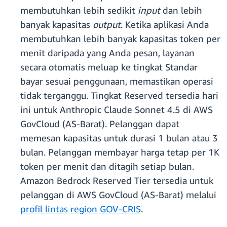
membutuhkan lebih sedikit
input
dan lebih
banyak kapasitas
output
. Ketika aplikasi Anda
membutuhkan lebih banyak kapasitas token per
menit daripada yang Anda pesan, layanan
secara otomatis meluap ke tingkat Standar
bayar sesuai penggunaan, memastikan operasi
tidak terganggu. Tingkat Reserved tersedia hari
ini untuk Anthropic Claude Sonnet 4.5 di AWS
GovCloud (AS-Barat). Pelanggan dapat
memesan kapasitas untuk durasi 1 bulan atau 3
bulan. Pelanggan membayar harga tetap per 1K
token per menit dan ditagih setiap bulan.
Amazon Bedrock Reserved Tier tersedia untuk
pelanggan di AWS GovCloud (AS-Barat) melalui
profil lintas region GOV-CRIS
.