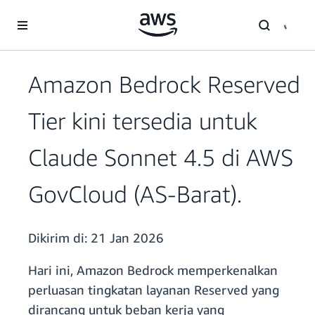
a11y-skip-to-main-content
Amazon Bedrock Reserved
Tier kini tersedia untuk
Claude Sonnet 4.5 di AWS
GovCloud (AS-Barat).
Dikirim di:
21 Jan 2026
Hari ini, Amazon Bedrock memperkenalkan
perluasan tingkatan layanan Reserved yang
dirancang untuk beban kerja yang