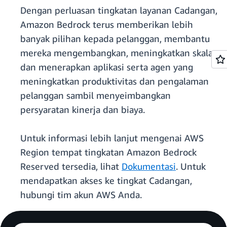
Dengan perluasan tingkatan layanan Cadangan,
Amazon Bedrock terus memberikan lebih
banyak pilihan kepada pelanggan, membantu
mereka mengembangkan, meningkatkan skala,
dan menerapkan aplikasi serta agen yang
meningkatkan produktivitas dan pengalaman
pelanggan sambil menyeimbangkan
persyaratan kinerja dan biaya.
Untuk informasi lebih lanjut mengenai AWS
Region tempat tingkatan Amazon Bedrock
Reserved tersedia, lihat
Dokumentasi
. Untuk
mendapatkan akses ke tingkat Cadangan,
hubungi tim akun AWS Anda.