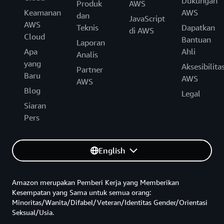
Dukungan
Produk
AWS
Keamanan
AWS
dan
JavaScript
AWS
Teknis
Dapatkan
di AWS
Cloud
Bantuan
Laporan
Apa
Ahli
Analis
yang
Aksesibilita
Partner
Baru
AWS
AWS
Blog
Legal
Siaran
Pers
English
Amazon merupakan Pemberi Kerja yang Memberikan
Kesempatan yang Sama untuk semua orang:
Minoritas/Wanita/Difabel/Veteran/Identitas Gender/Orientasi
Seksual/Usia.