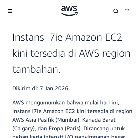
a11y-skip-to-main-content
Instans I7ie Amazon EC2
kini tersedia di AWS region
tambahan.
Dikirim di:
7 Jan 2026
AWS mengumumkan bahwa mulai hari ini,
instans I7ie Amazon EC2 kini tersedia di region
AWS Asia Pasifik (Mumbai), Kanada Barat
(Calgary), dan Eropa (Paris). Dirancang untuk
beban kerja intensif I/O penyimpanan besar,