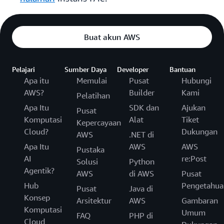
Buat akun AWS
Pelajari
Sumber Daya
Developer
Bantuan
Apa itu
Memulai
Pusat
Hubungi
AWS?
Builder
Kami
Pelatihan
Apa Itu
SDK dan
Ajukan
Pusat
Komputasi
Alat
Tiket
Kepercayaan
Cloud?
Dukungan
AWS
.NET di
Apa Itu
AWS
AWS
Pustaka
AI
re:Post
Solusi
Python
Agentik?
AWS
di AWS
Pusat
Hub
Pengetahua
Pusat
Java di
Konsep
Arsitektur
AWS
Gambaran
Komputasi
Umum
FAQ
PHP di
Cloud