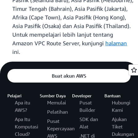
Pasifik (Selandia Baru), Asia Pasifik (Melbourne),
Timur Tengah (Bahrain), Asia Pasifik (Jakarta),
Afrika (Cape Town), Asia Pasifik (Hong Kong),
Asia Pasifik (Osaka) dan Asia Pasifik (Thailand).
Untuk mempelajari lebih lanjut tentang
Amazon VPC Route Server, kunjungi
halaman
ini.
Buat akun AWS
Pelajari
Sumber Daya
Developer
Bantuan
Apa itu
Memulai
Pusat
Hubungi
AWS?
Builder
Kami
Pelatihan
Apa Itu
SDK dan
Ajukan
Pusat
Komputasi
Alat
Tiket
Kepercayaan
Cloud?
Dukungan
AWS
.NET di