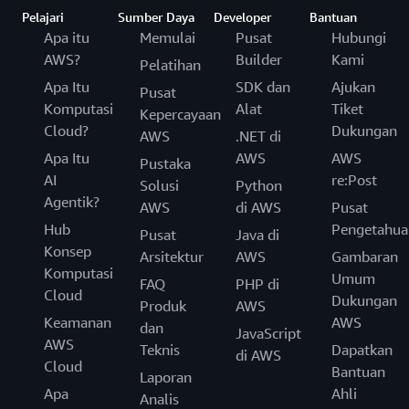
Pelajari
Sumber Daya
Developer
Bantuan
Apa itu
Memulai
Pusat
Hubungi
AWS?
Builder
Kami
Pelatihan
Apa Itu
SDK dan
Ajukan
Pusat
Komputasi
Alat
Tiket
Kepercayaan
Cloud?
Dukungan
AWS
.NET di
Apa Itu
AWS
AWS
Pustaka
AI
re:Post
Solusi
Python
Agentik?
AWS
di AWS
Pusat
Hub
Pengetahua
Pusat
Java di
Konsep
Arsitektur
AWS
Gambaran
Komputasi
Umum
FAQ
PHP di
Cloud
Dukungan
Produk
AWS
Keamanan
AWS
dan
JavaScript
AWS
Teknis
Dapatkan
di AWS
Cloud
Bantuan
Laporan
Apa
Ahli
Analis