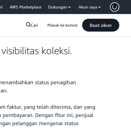
mi
AWS Marketplace
Dukungan
Akun saya
Buat akun
Cari
Masuk ke konsol
ibilitas koleksi.
g menambahkan status penagihan
an.
 faktur, yang telah diterima, dan yang
 pembayaran. Dengan fitur ini, penjual
engan pelanggan mengenai status