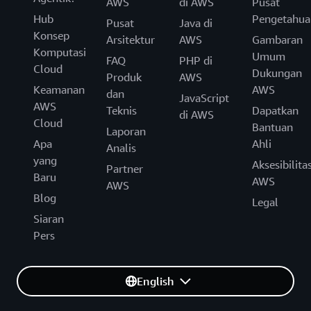
AWS
di AWS
Pusat
Hub
Pengetahua
Pusat
Java di
Konsep
Arsitektur
AWS
Gambaran
Komputasi
Umum
FAQ
PHP di
Cloud
Dukungan
Produk
AWS
Keamanan
AWS
dan
JavaScript
AWS
Teknis
Dapatkan
di AWS
Cloud
Bantuan
Laporan
Apa
Ahli
Analis
yang
Aksesibilita
Partner
Baru
AWS
AWS
Blog
Legal
Siaran
Pers
English