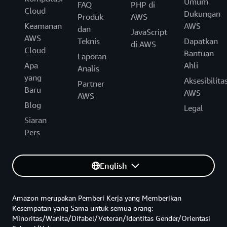
Umum
FAQ
PHP di
Cloud
Dukungan
Produk
AWS
Keamanan
AWS
dan
JavaScript
AWS
Teknis
Dapatkan
di AWS
Cloud
Bantuan
Laporan
Apa
Ahli
Analis
yang
Aksesibilita
Partner
Baru
AWS
AWS
Blog
Legal
Siaran
Pers
English
Amazon merupakan Pemberi Kerja yang Memberikan
Kesempatan yang Sama untuk semua orang:
Minoritas/Wanita/Difabel/Veteran/Identitas Gender/Orientasi