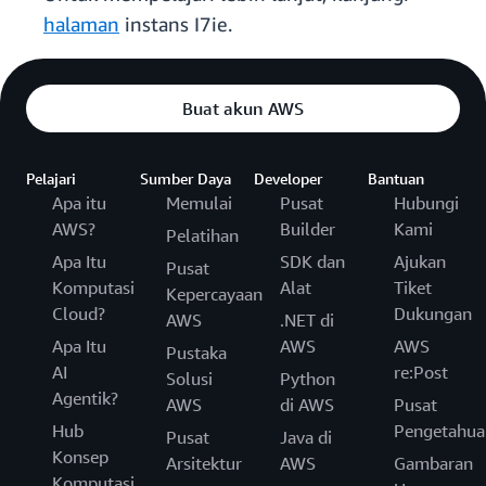
halaman
instans I7ie.
Buat akun AWS
Pelajari
Sumber Daya
Developer
Bantuan
Apa itu
Memulai
Pusat
Hubungi
AWS?
Builder
Kami
Pelatihan
Apa Itu
SDK dan
Ajukan
Pusat
Komputasi
Alat
Tiket
Kepercayaan
Cloud?
Dukungan
AWS
.NET di
Apa Itu
AWS
AWS
Pustaka
AI
re:Post
Solusi
Python
Agentik?
AWS
di AWS
Pusat
Hub
Pengetahua
Pusat
Java di
Konsep
Arsitektur
AWS
Gambaran
Komputasi