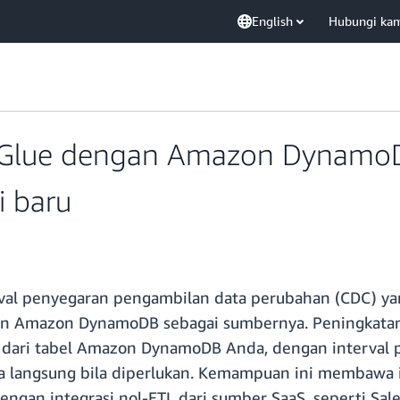
English
Hubungi ka
S Glue dengan Amazon Dynamo
 baru
val penyegaran pengambilan data perubahan (CDC) yan
ngan Amazon DynamoDB sebagai sumbernya. Peningkat
 dari tabel Amazon DynamoDB Anda, dengan interval 
ra langsung bila diperlukan. Kemampuan ini membawa 
gan integrasi nol-ETL dari sumber SaaS, seperti Sal