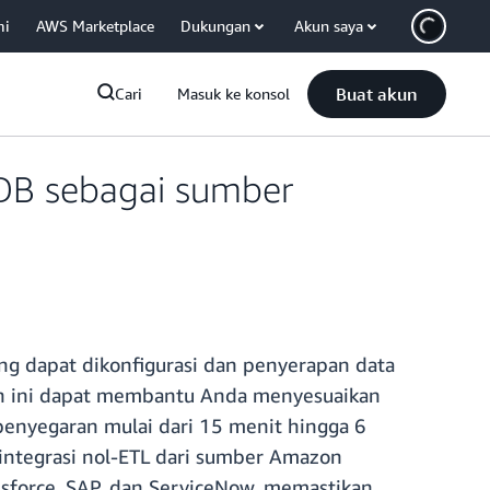
mi
AWS Marketplace
Dukungan
Akun saya
Buat akun
Cari
Masuk ke konsol
DB sebagai sumber
g dapat dikonfigurasi dan penyerapan data
an ini dapat membantu Anda menyesuaikan
penyegaran mulai dari 15 menit hingga 6
integrasi nol-ETL dari sumber Amazon
esforce, SAP, dan ServiceNow, memastikan