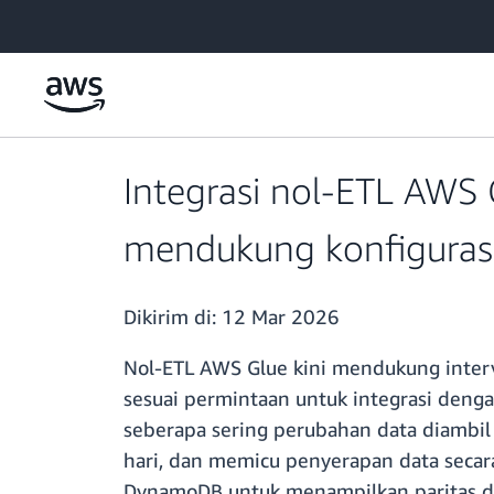
a11y-skip-to-main-content
Integrasi nol-ETL AW
mendukung konfigurasi
Dikirim di:
12 Mar 2026
Nol-ETL AWS Glue kini mendukung inter
sesuai permintaan untuk integrasi de
seberapa sering perubahan data diambil
hari, dan memicu penyerapan data seca
DynamoDB untuk menampilkan paritas den