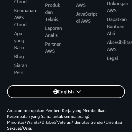
Cloud
Dukungan
Produk
AWS
Keamanan
AWS
dan
JavaScript
AWS
Teknis
Dapatkan
di AWS
Cloud
Bantuan
Laporan
Apa
Ahli
Analis
yang
Aksesibilita
Partner
Baru
AWS
AWS
Blog
Legal
Siaran
Pers
English
Amazon merupakan Pemberi Kerja yang Memberikan
Kesempatan yang Sama untuk semua orang:
Minoritas/Wanita/Difabel/Veteran/Identitas Gender/Orientasi
Seksual/Usia.