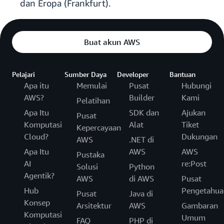
dan Eropa (Frankfurt).
Buat akun AWS
Pelajari
Sumber Daya
Developer
Bantuan
Apa itu
Memulai
Pusat
Hubungi
AWS?
Builder
Kami
Pelatihan
Apa Itu
SDK dan
Ajukan
Pusat
Komputasi
Alat
Tiket
Kepercayaan
Cloud?
Dukungan
AWS
.NET di
Apa Itu
AWS
AWS
Pustaka
AI
re:Post
Solusi
Python
Agentik?
AWS
di AWS
Pusat
Hub
Pengetahua
Pusat
Java di
Konsep
Arsitektur
AWS
Gambaran
Komputasi
Umum
FAQ
PHP di