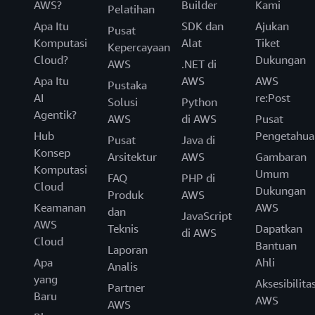
AWS?
Builder
Kami
Pelatihan
Apa Itu
SDK dan
Ajukan
Pusat
Komputasi
Alat
Tiket
Kepercayaan
Cloud?
Dukungan
AWS
.NET di
Apa Itu
AWS
AWS
Pustaka
AI
re:Post
Solusi
Python
Agentik?
AWS
di AWS
Pusat
Hub
Pengetahua
Pusat
Java di
Konsep
Arsitektur
AWS
Gambaran
Komputasi
Umum
FAQ
PHP di
Cloud
Dukungan
Produk
AWS
Keamanan
AWS
dan
JavaScript
AWS
Teknis
Dapatkan
di AWS
Cloud
Bantuan
Laporan
Apa
Ahli
Analis
yang
Aksesibilita
Partner
Baru
AWS
AWS