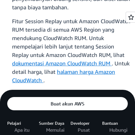
tanpa biaya tambahan.
Fitur Session Replay untuk Amazon CloudWatch
RUM tersedia di semua AWS Region yang
mendukung CloudWatch RUM. Untuk
mempelajari lebih lanjut tentang Session
Replay untuk Amazon CloudWatch RUM, lihat
dokumentasi Amazon CloudWatch RUM
. Untuk
detail harga, lihat
halaman harga Amazon
CloudWatch
.
Buat akun AWS
Pelajari
Sumber Daya
Developer
Bantuan
Apa itu
Memulai
Pusat
Hubungi