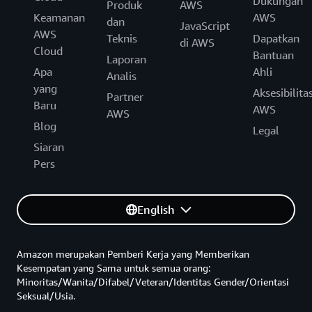
Dukungan
Produk
AWS
Keamanan
AWS
dan
JavaScript
AWS
Teknis
Dapatkan
di AWS
Cloud
Bantuan
Laporan
Apa
Ahli
Analis
yang
Aksesibilita
Partner
Baru
AWS
AWS
Blog
Legal
Siaran
Pers
English
Amazon merupakan Pemberi Kerja yang Memberikan
Kesempatan yang Sama untuk semua orang:
Minoritas/Wanita/Difabel/Veteran/Identitas Gender/Orientasi
Seksual/Usia.