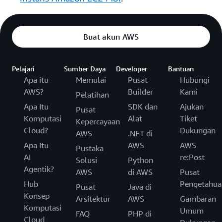
Buat akun AWS
Pelajari
Sumber Daya
Developer
Bantuan
Apa itu
Memulai
Pusat
Hubungi
AWS?
Builder
Kami
Pelatihan
Apa Itu
SDK dan
Ajukan
Pusat
Komputasi
Alat
Tiket
Kepercayaan
Cloud?
Dukungan
AWS
.NET di
Apa Itu
AWS
AWS
Pustaka
AI
re:Post
Solusi
Python
Agentik?
AWS
di AWS
Pusat
Hub
Pengetahua
Pusat
Java di
Konsep
Arsitektur
AWS
Gambaran
Komputasi
Umum
FAQ
PHP di
Cloud