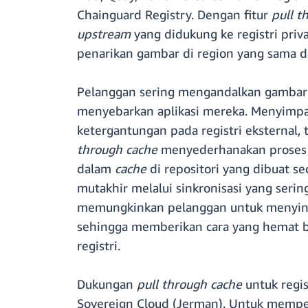
Chainguard Registry. Dengan fitur
pull t
upstream
yang didukung ke registri pri
penarikan gambar di region yang sama da
Pelanggan sering mengandalkan gambar k
menyebarkan aplikasi mereka. Menyimpan
ketergantungan pada registri eksternal,
through cache
menyederhanakan proses i
dalam
cache
di repositori yang dibuat s
mutakhir melalui sinkronisasi yang serin
memungkinkan pelanggan untuk menyinkro
sehingga memberikan cara yang hemat b
registri.
Dukungan
pull through cache
untuk regis
Sovereign Cloud (Jerman). Untuk mempela