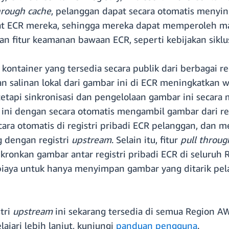
hrough cache
, pelanggan dapat secara otomatis menyin
vat ECR mereka, sehingga mereka dapat memperoleh man
n fitur keamanan bawaan ECR, seperti kebijakan siklu
ontainer yang tersedia secara publik dari berbagai 
 salinan lokal dari gambar ini di ECR meningkatkan 
 tetapi sinkronisasi dan pengelolaan gambar ini seca
ni dengan secara otomatis mengambil gambar dari re
ecara otomatis di registri pribadi ECR pelanggan, dan 
g dengan registri
upstream
. Selain itu, fitur
pull throug
nkan gambar antar registri pribadi ECR di seluruh R
iaya untuk hanya menyimpan gambar yang ditarik pela
tri
upstream
ini sekarang tersedia di semua Region 
jari lebih lanjut, kunjungi
panduan pengguna
.