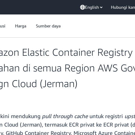
English
Hubungi ka
usi
Harga
Sumber daya
zon Elastic Container Registr
bahan di semua Region AWS Go
gn Cloud (Jerman)
) kini mendukung
pull through cache
untuk registri
ups
Cloud (Jerman), termasuk ECR privat ke ECR privat (da
, GitHub Container Registry, Microsoft Azure Containe