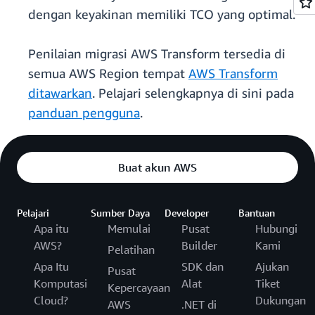
dengan keyakinan memiliki TCO yang optimal.
Penilaian migrasi AWS Transform tersedia di
semua AWS Region tempat
AWS Transform
ditawarkan
. Pelajari selengkapnya di sini pada
panduan pengguna
.
Buat akun AWS
Pelajari
Sumber Daya
Developer
Bantuan
Apa itu
Memulai
Pusat
Hubungi
AWS?
Builder
Kami
Pelatihan
Apa Itu
SDK dan
Ajukan
Pusat
Komputasi
Alat
Tiket
Kepercayaan
Cloud?
Dukungan
AWS
.NET di