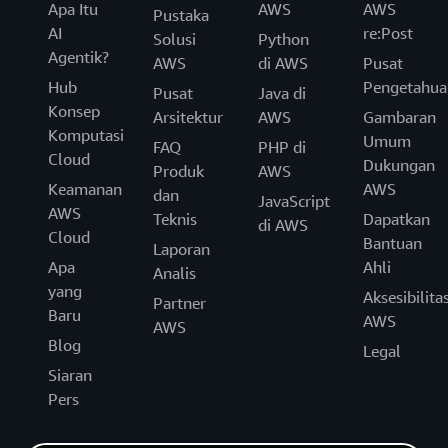
Apa Itu
AWS
AWS
Pustaka
AI
re:Post
Solusi
Python
Agentik?
AWS
di AWS
Pusat
Hub
Pengetahua
Pusat
Java di
Konsep
Arsitektur
AWS
Gambaran
Komputasi
Umum
FAQ
PHP di
Cloud
Dukungan
Produk
AWS
Keamanan
AWS
dan
JavaScript
AWS
Teknis
Dapatkan
di AWS
Cloud
Bantuan
Laporan
Apa
Ahli
Analis
yang
Aksesibilita
Partner
Baru
AWS
AWS
Blog
Legal
Siaran
Pers