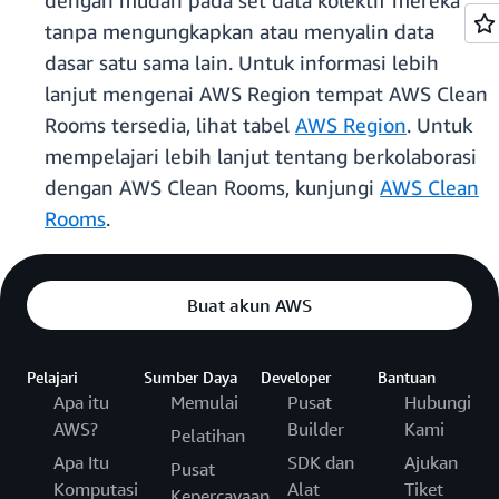
dengan mudah pada set data kolektif mereka
tanpa mengungkapkan atau menyalin data
dasar satu sama lain. Untuk informasi lebih
lanjut mengenai AWS Region tempat AWS Clean
Rooms tersedia, lihat tabel
AWS Region
. Untuk
mempelajari lebih lanjut tentang berkolaborasi
dengan AWS Clean Rooms, kunjungi
AWS Clean
Rooms
.
Buat akun AWS
Pelajari
Sumber Daya
Developer
Bantuan
Apa itu
Memulai
Pusat
Hubungi
AWS?
Builder
Kami
Pelatihan
Apa Itu
SDK dan
Ajukan
Pusat
Komputasi
Alat
Tiket
Kepercayaan