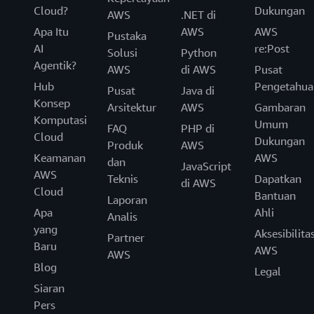
Cloud?
Dukungan
AWS
.NET di
Apa Itu
AWS
AWS
Pustaka
AI
re:Post
Solusi
Python
Agentik?
AWS
di AWS
Pusat
Hub
Pengetahua
Pusat
Java di
Konsep
Arsitektur
AWS
Gambaran
Komputasi
Umum
FAQ
PHP di
Cloud
Dukungan
Produk
AWS
Keamanan
AWS
dan
JavaScript
AWS
Teknis
Dapatkan
di AWS
Cloud
Bantuan
Laporan
Apa
Ahli
Analis
yang
Aksesibilita
Partner
Baru
AWS
AWS
Blog
Legal
Siaran
Pers