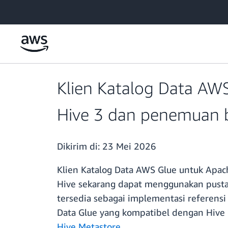
a11y-skip-to-main-content
Klien Katalog Data AW
Hive 3 dan penemuan 
Dikirim di:
23 Mei 2026
Klien Katalog Data AWS Glue untuk Apac
Hive sekarang dapat menggunakan pustak
tersedia sebagai implementasi referens
Data Glue yang kompatibel dengan Hive m
Hive Metastore
.