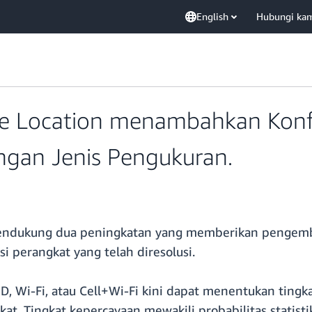
English
Hubungi ka
ce Location menambahkan Konfi
gan Jenis Pengukuran.
mendukung dua peningkatan yang memberikan pengembang
si perangkat yang telah diresolusi.
D, Wi-Fi, atau Cell+Wi-Fi kini dapat menentukan ting
t. Tingkat kepercayaan mewakili probabilitas statist