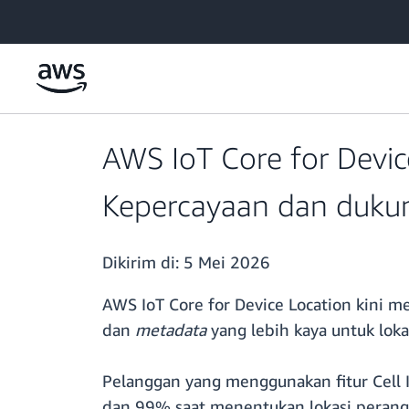
a11y-skip-to-main-content
AWS IoT Core for Devi
Kepercayaan dan dukun
Dikirim di:
5 Mei 2026
AWS IoT Core for Device Location kini 
dan
metadata
yang lebih kaya untuk loka
Pelanggan yang menggunakan fitur Cell I
dan 99% saat menentukan lokasi perangka