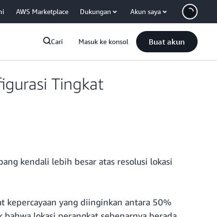
mi
AWS Marketplace
Dukungan
Akun saya
Buat akun
Cari
Masuk ke konsol
gurasi Tingkat
 kendali lebih besar atas resolusi lokasi
kat kepercayaan yang diinginkan antara 50%
ik bahwa lokasi perangkat sebenarnya berada