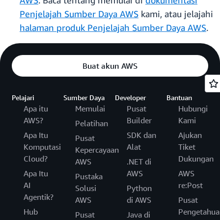
AWS
. Baca tentang memulai di
dokumentasi
Penjelajah Sumber Daya AWS
kami, atau jelajahi
halaman produk Penjelajah Sumber Daya AWS
.
Buat akun AWS
Pelajari
Sumber Daya
Developer
Bantuan
Apa itu
Memulai
Pusat
Hubungi
AWS?
Builder
Kami
Pelatihan
Apa Itu
SDK dan
Ajukan
Pusat
Komputasi
Alat
Tiket
Kepercayaan
Cloud?
Dukungan
AWS
.NET di
Apa Itu
AWS
AWS
Pustaka
AI
re:Post
Solusi
Python
Agentik?
AWS
di AWS
Pusat
Hub
Pengetahua
Pusat
Java di