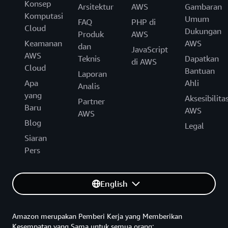
Konsep
Arsitektur
AWS
Gambaran
Komputasi
Umum
FAQ
PHP di
Cloud
Dukungan
Produk
AWS
Keamanan
AWS
dan
JavaScript
AWS
Teknis
Dapatkan
di AWS
Cloud
Bantuan
Laporan
Apa
Ahli
Analis
yang
Aksesibilita
Partner
Baru
AWS
AWS
Blog
Legal
Siaran
Pers
English
Amazon merupakan Pemberi Kerja yang Memberikan
Kesempatan yang Sama untuk semua orang: