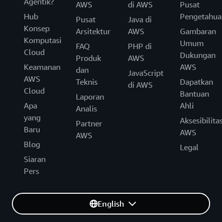
Agentik?
AWS
di AWS
Pusat
Hub
Pengetahua
Pusat
Java di
Konsep
Arsitektur
AWS
Gambaran
Komputasi
Umum
FAQ
PHP di
Cloud
Dukungan
Produk
AWS
Keamanan
AWS
dan
JavaScript
AWS
Teknis
Dapatkan
di AWS
Cloud
Bantuan
Laporan
Apa
Ahli
Analis
yang
Aksesibilita
Partner
Baru
AWS
AWS
Blog
Legal
Siaran
Pers
English