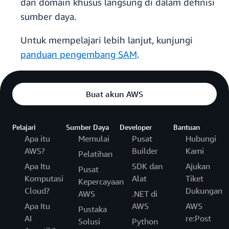
dan domain khusus langsung di dalam definisi
sumber daya.
Untuk mempelajari lebih lanjut, kunjungi
panduan pengembang SAM
.
Buat akun AWS
Pelajari
Sumber Daya
Developer
Bantuan
Apa itu
Memulai
Pusat
Hubungi
AWS?
Builder
Kami
Pelatihan
Apa Itu
SDK dan
Ajukan
Pusat
Komputasi
Alat
Tiket
Kepercayaan
Cloud?
Dukungan
AWS
.NET di
Apa Itu
AWS
AWS
Pustaka
AI
re:Post
Solusi
Python