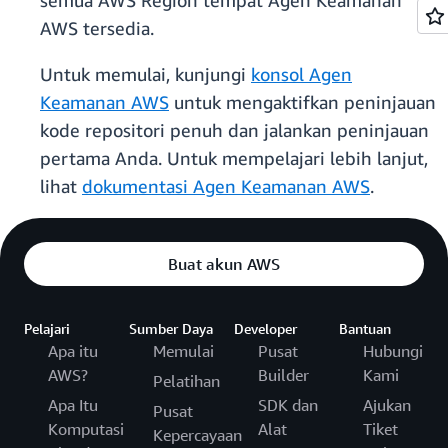
semua AWS Region tempat Agen Keamanan
AWS tersedia.
Untuk memulai, kunjungi
konsol Agen
Keamanan AWS
untuk mengaktifkan peninjauan
kode repositori penuh dan jalankan peninjauan
pertama Anda. Untuk mempelajari lebih lanjut,
lihat
dokumentasi Agen Keamanan AWS
.
Buat akun AWS
Pelajari
Sumber Daya
Developer
Bantuan
Apa itu
Memulai
Pusat
Hubungi
AWS?
Builder
Kami
Pelatihan
Apa Itu
SDK dan
Ajukan
Pusat
Komputasi
Alat
Tiket
Kepercayaan