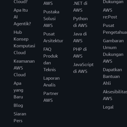
Cloud?
Dukungan
AWS
.NET di
Apa Itu
AWS
AWS
Pustaka
AI
re:Post
Solusi
Python
Agentik?
AWS
di AWS
Pusat
Hub
Pengetahua
Pusat
Java di
Konsep
Arsitektur
AWS
Gambaran
Komputasi
Umum
FAQ
PHP di
Cloud
Dukungan
Produk
AWS
Keamanan
AWS
dan
JavaScript
AWS
Teknis
Dapatkan
di AWS
Cloud
Bantuan
Laporan
Apa
Ahli
Analis
yang
Aksesibilita
Partner
Baru
AWS
AWS
Blog
Legal
Siaran
Pers