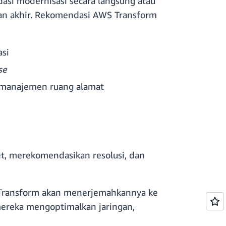
asi modernisasi secara langsung atau
an akhir. Rekomendasi AWS Transform
si
se
 manajemen ruang alamat
et, merekomendasikan resolusi, dan
S Transform akan menerjemahkannya ke
 mereka mengoptimalkan jaringan,