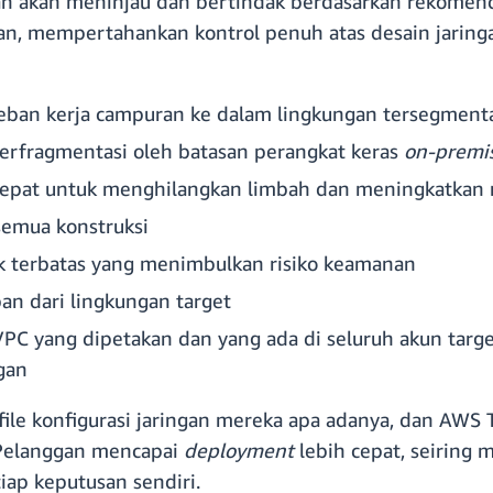
an akan meninjau dan bertindak berdasarkan rekomend
an, mempertahankan kontrol penuh atas desain jaring
ban kerja campuran ke dalam lingkungan tersegmenta
terfragmentasi oleh batasan perangkat keras
on-premi
 tepat untuk menghilangkan limbah dan meningkatkan
semua konstruksi
k terbatas yang menimbulkan risiko keamanan
an dari lingkungan target
 VPC yang dipetakan dan yang ada di seluruh akun targ
gan
ile konfigurasi jaringan mereka apa adanya, dan AW
 Pelanggan mencapai
deployment
lebih cepat, seiring
iap keputusan sendiri.