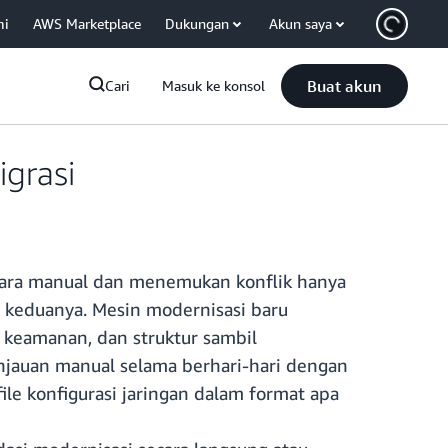
mi
AWS Marketplace
Dukungan
Akun saya
Buat akun
Cari
Masuk ke konsol
grasi
ecara manual dan menemukan konflik hanya
 keduanya. Mesin modernisasi baru
 keamanan, dan struktur sambil
injauan manual selama berhari-hari dengan
le konfigurasi jaringan dalam format apa