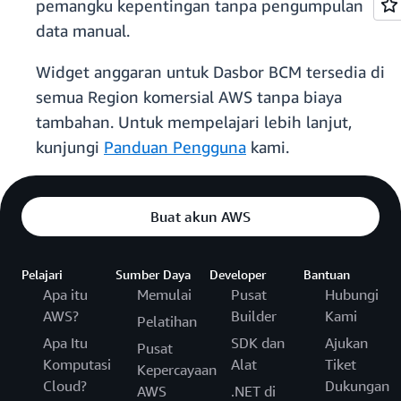
pemangku kepentingan tanpa pengumpulan
data manual.
Widget anggaran untuk Dasbor BCM tersedia di
semua Region komersial AWS tanpa biaya
tambahan. Untuk mempelajari lebih lanjut,
kunjungi
Panduan Pengguna
kami.
Buat akun AWS
Pelajari
Sumber Daya
Developer
Bantuan
Apa itu
Memulai
Pusat
Hubungi
AWS?
Builder
Kami
Pelatihan
Apa Itu
SDK dan
Ajukan
Pusat
Komputasi
Alat
Tiket
Kepercayaan
Cloud?
Dukungan
AWS
.NET di