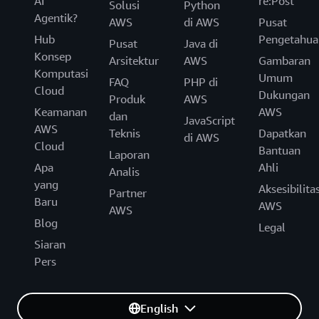
AI
re:Post
Solusi
Python
Agentik?
AWS
di AWS
Pusat
Hub
Pengetahua
Pusat
Java di
Konsep
Arsitektur
AWS
Gambaran
Komputasi
Umum
FAQ
PHP di
Cloud
Dukungan
Produk
AWS
Keamanan
AWS
dan
JavaScript
AWS
Teknis
Dapatkan
di AWS
Cloud
Bantuan
Laporan
Apa
Ahli
Analis
yang
Aksesibilita
Partner
Baru
AWS
AWS
Blog
Legal
Siaran
Pers
English