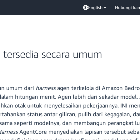
English
Hubungi ka
i tersedia secara umum
aan umum dari
harness
agen terkelola di Amazon Bedr
 dalam hitungan menit. Agen lebih dari sekadar model.
uhkan otak untuk menyelesaikan pekerjaannya. INI menj
ahankan status antar giliran, pulih dari kegagalan, da
 sama seperti modelnya, dan membangun perangkat lun
Harness
AgentCore menyediakan lapisan tersebut sebag