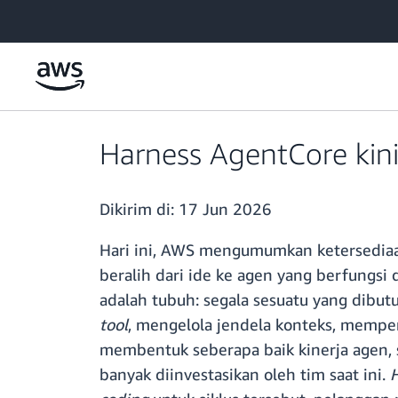
a11y-skip-to-main-content
Harness AgentCore kin
Dikirim di:
17 Jun 2026
Hari ini, AWS mengumumkan ketersedi
beralih dari ide ke agen yang berfungsi
adalah tubuh: segala sesuatu yang dibut
tool
, mengelola jendela konteks, mempert
membentuk seberapa baik kinerja agen,
banyak diinvestasikan oleh tim saat ini.