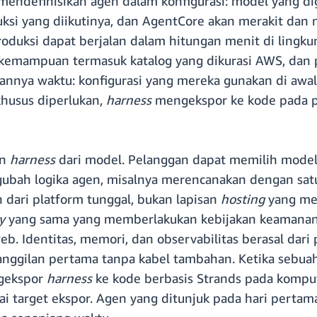
 mendefinisikan agen dalam konfigurasi: model yang d
uksi yang diikutinya, dan AgentCore akan merakit dan 
produksi dapat berjalan dalam hitungan menit di lingku
i, kemampuan termasuk katalog yang dikurasi AWS, dan 
alannya waktu: konfigurasi yang mereka gunakan di awa
 khusus diperlukan,
harness
mengekspor ke kode pada p
an
harness
dari model. Pelanggan dapat memilih model
ngubah logika agen, misalnya merencanakan dengan sa
 dari platform tunggal, bukan lapisan
hosting
yang me
y
yang sama yang memberlakukan kebijakan keamana
b. Identitas, memori, dan observabilitas berasal dari
 panggilan pertama tanpa kabel tambahan. Ketika se
ngekspor
harness
ke kode berbasis Strands pada komput
i target ekspor. Agen yang ditunjuk pada hari pertam