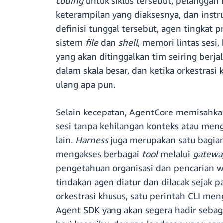
coding
untuk siklus tersebut, pelanggan
keterampilan yang diaksesnya, dan instr
definisi tunggal tersebut, agen tingkat 
sistem
file
dan
shell
, memori lintas ses
yang akan ditinggalkan tim seiring berj
dalam skala besar, dan ketika orkestrasi
ulang apa pun.
Selain kecepatan, AgentCore memisahk
sesi tanpa kehilangan konteks atau me
lain.
Harness
juga merupakan satu bagian
mengakses berbagai
tool
melalui
gatewa
pengetahuan organisasi dan pencarian we
tindakan agen diatur dan dilacak sejak
orkestrasi khusus, satu perintah CLI me
Agent SDK yang akan segera hadir sebaga