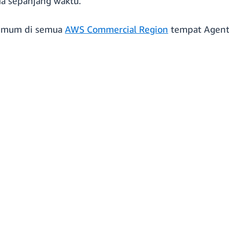
ma sepanjang waktu.
a umum di semua
AWS Commercial Region
tempat AgentCo