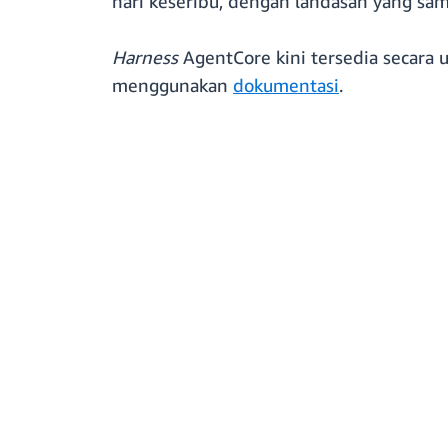
hari keseribu, dengan landasan yang sa
Harness
AgentCore kini tersedia secar
menggunakan
dokumentasi
.