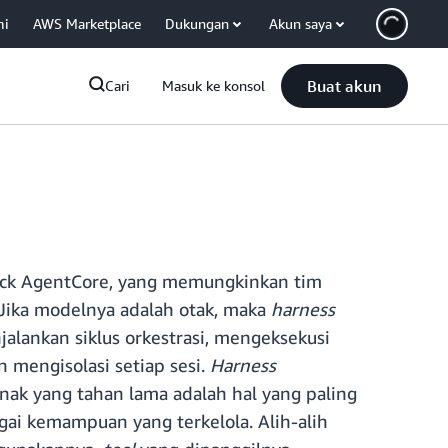
mi
AWS Marketplace
Dukungan
Akun saya
Buat akun
Cari
Masuk ke konsol
ock AgentCore, yang memungkinkan tim
 Jika modelnya adalah otak, maka
harness
alankan siklus orkestrasi, mengeksekusi
n mengisolasi setiap sesi.
Harness
ak yang tahan lama adalah hal yang paling
ai kemampuan yang terkelola. Alih-alih