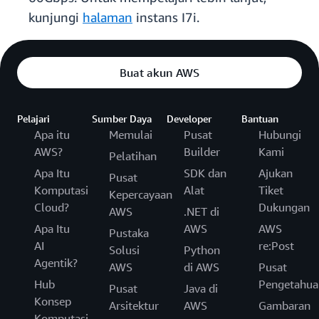
kunjungi
halaman
instans I7i.
Buat akun AWS
Pelajari
Sumber Daya
Developer
Bantuan
Apa itu
Memulai
Pusat
Hubungi
AWS?
Builder
Kami
Pelatihan
Apa Itu
SDK dan
Ajukan
Pusat
Komputasi
Alat
Tiket
Kepercayaan
Cloud?
Dukungan
AWS
.NET di
Apa Itu
AWS
AWS
Pustaka
AI
re:Post
Solusi
Python
Agentik?
AWS
di AWS
Pusat
Hub
Pengetahua
Pusat
Java di
Konsep
Arsitektur
AWS
Gambaran
Komputasi