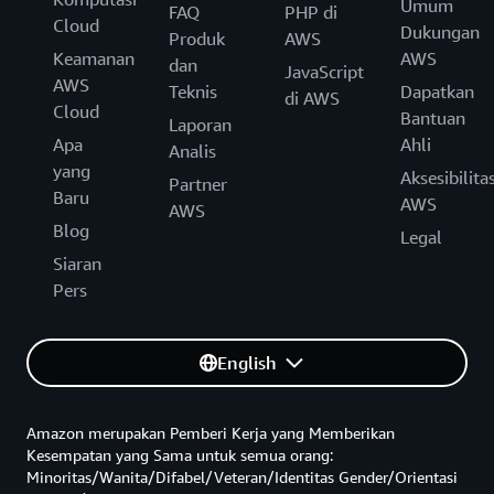
Umum
FAQ
PHP di
Cloud
Dukungan
Produk
AWS
Keamanan
AWS
dan
JavaScript
AWS
Teknis
Dapatkan
di AWS
Cloud
Bantuan
Laporan
Apa
Ahli
Analis
yang
Aksesibilita
Partner
Baru
AWS
AWS
Blog
Legal
Siaran
Pers
English
Amazon merupakan Pemberi Kerja yang Memberikan
Kesempatan yang Sama untuk semua orang:
Minoritas/Wanita/Difabel/Veteran/Identitas Gender/Orientasi