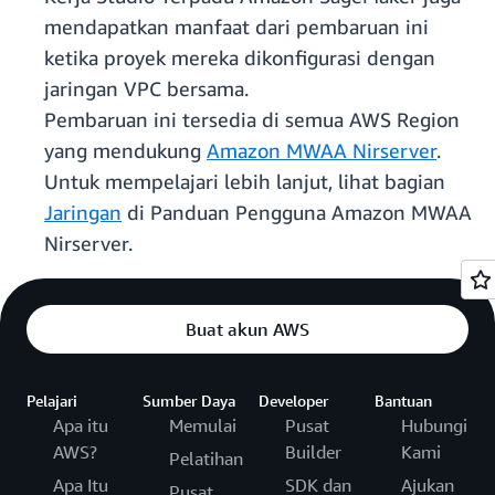
mendapatkan manfaat dari pembaruan ini
ketika proyek mereka dikonfigurasi dengan
jaringan VPC bersama.
Pembaruan ini tersedia di semua AWS Region
yang mendukung
Amazon MWAA Nirserver
.
Untuk mempelajari lebih lanjut, lihat bagian
Jaringan
di Panduan Pengguna Amazon MWAA
Nirserver.
Buat akun AWS
Pelajari
Sumber Daya
Developer
Bantuan
Apa itu
Memulai
Pusat
Hubungi
AWS?
Builder
Kami
Pelatihan
Apa Itu
SDK dan
Ajukan
Pusat