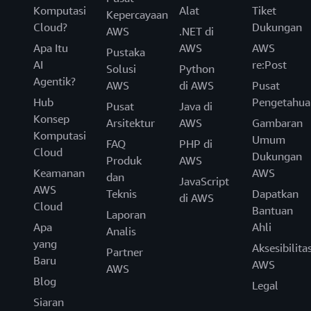
Komputasi
Alat
Tiket
Kepercayaan
Cloud?
Dukungan
AWS
.NET di
Apa Itu
AWS
AWS
Pustaka
AI
re:Post
Solusi
Python
Agentik?
AWS
di AWS
Pusat
Hub
Pengetahua
Pusat
Java di
Konsep
Arsitektur
AWS
Gambaran
Komputasi
Umum
FAQ
PHP di
Cloud
Dukungan
Produk
AWS
Keamanan
AWS
dan
JavaScript
AWS
Teknis
Dapatkan
di AWS
Cloud
Bantuan
Laporan
Apa
Ahli
Analis
yang
Aksesibilita
Partner
Baru
AWS
AWS
Blog
Legal
Siaran