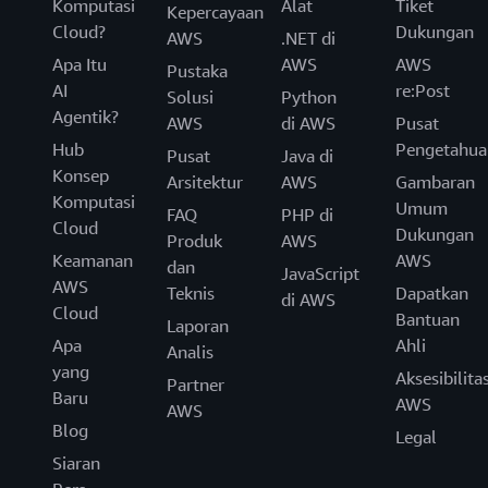
Komputasi
Alat
Tiket
Kepercayaan
Cloud?
Dukungan
AWS
.NET di
Apa Itu
AWS
AWS
Pustaka
AI
re:Post
Solusi
Python
Agentik?
AWS
di AWS
Pusat
Hub
Pengetahua
Pusat
Java di
Konsep
Arsitektur
AWS
Gambaran
Komputasi
Umum
FAQ
PHP di
Cloud
Dukungan
Produk
AWS
Keamanan
AWS
dan
JavaScript
AWS
Teknis
Dapatkan
di AWS
Cloud
Bantuan
Laporan
Apa
Ahli
Analis
yang
Aksesibilita
Partner
Baru
AWS
AWS
Blog
Legal
Siaran