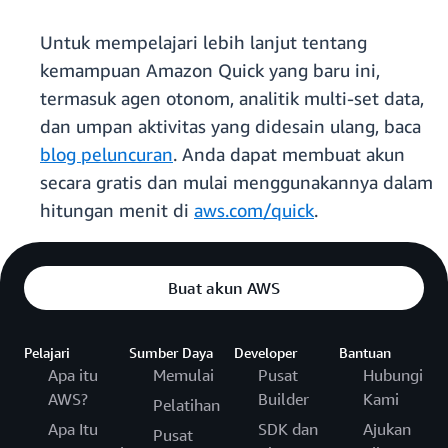
Untuk mempelajari lebih lanjut tentang
kemampuan Amazon Quick yang baru ini,
termasuk agen otonom, analitik multi-set data,
dan umpan aktivitas yang didesain ulang, baca
blog peluncuran
. Anda dapat membuat akun
secara gratis dan mulai menggunakannya dalam
hitungan menit di
aws.com/quick
.
Buat akun AWS
Pelajari
Sumber Daya
Developer
Bantuan
Apa itu
Memulai
Pusat
Hubungi
AWS?
Builder
Kami
Pelatihan
Apa Itu
SDK dan
Ajukan
Pusat