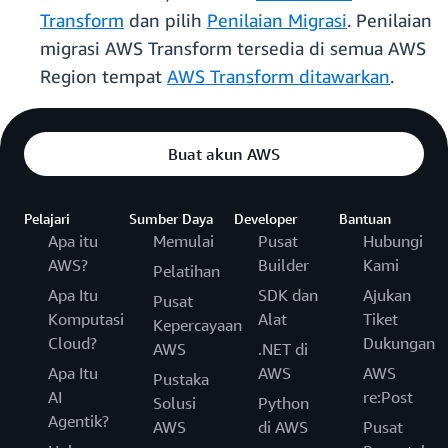
Transform
dan pilih
Penilaian Migrasi
. Penilaian
migrasi AWS Transform tersedia di semua AWS
Region tempat
AWS Transform ditawarkan
.
Buat akun AWS
Pelajari
Sumber Daya
Developer
Bantuan
Apa itu
Memulai
Pusat
Hubungi
AWS?
Builder
Kami
Pelatihan
Apa Itu
SDK dan
Ajukan
Pusat
Komputasi
Alat
Tiket
Kepercayaan
Cloud?
Dukungan
AWS
.NET di
Apa Itu
AWS
AWS
Pustaka
AI
re:Post
Solusi
Python
Agentik?
AWS
di AWS
Pusat