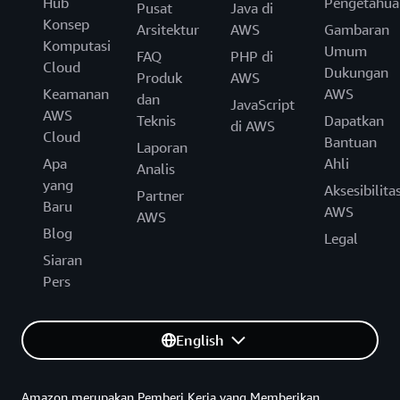
Hub
Pengetahua
Pusat
Java di
Konsep
Arsitektur
AWS
Gambaran
Komputasi
Umum
FAQ
PHP di
Cloud
Dukungan
Produk
AWS
Keamanan
AWS
dan
JavaScript
AWS
Teknis
Dapatkan
di AWS
Cloud
Bantuan
Laporan
Apa
Ahli
Analis
yang
Aksesibilita
Partner
Baru
AWS
AWS
Blog
Legal
Siaran
Pers
English
Amazon merupakan Pemberi Kerja yang Memberikan