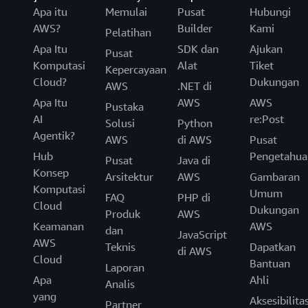
Apa itu
Memulai
Pusat
Hubungi
AWS?
Builder
Kami
Pelatihan
Apa Itu
SDK dan
Ajukan
Pusat
Komputasi
Alat
Tiket
Kepercayaan
Cloud?
Dukungan
AWS
.NET di
Apa Itu
AWS
AWS
Pustaka
AI
re:Post
Solusi
Python
Agentik?
AWS
di AWS
Pusat
Hub
Pengetahua
Pusat
Java di
Konsep
Arsitektur
AWS
Gambaran
Komputasi
Umum
FAQ
PHP di
Cloud
Dukungan
Produk
AWS
Keamanan
AWS
dan
JavaScript
AWS
Teknis
Dapatkan
di AWS
Cloud
Bantuan
Laporan
Apa
Ahli
Analis
yang
Aksesibilita
Partner