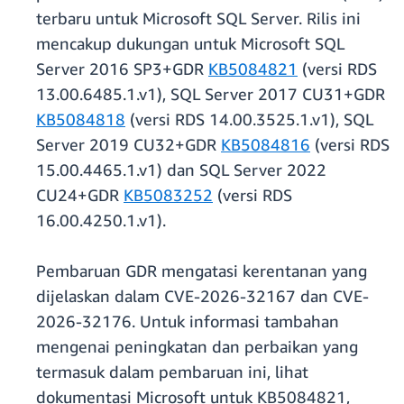
terbaru untuk Microsoft SQL Server. Rilis ini
mencakup dukungan untuk Microsoft SQL
Server 2016 SP3+GDR
KB5084821
(versi RDS
13.00.6485.1.v1), SQL Server 2017 CU31+GDR
KB5084818
(versi RDS 14.00.3525.1.v1), SQL
Server 2019 CU32+GDR
KB5084816
(versi RDS
15.00.4465.1.v1) dan SQL Server 2022
CU24+GDR
KB5083252
(versi RDS
16.00.4250.1.v1).
Pembaruan GDR mengatasi kerentanan yang
dijelaskan dalam CVE-2026-32167 dan CVE-
2026-32176. Untuk informasi tambahan
mengenai peningkatan dan perbaikan yang
termasuk dalam pembaruan ini, lihat
dokumentasi Microsoft untuk KB5084821,