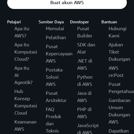
Buat akun AWS
Pelajari
Sumber Daya
Developer
Bantuan
Apa itu
Memulai
Pusat
Hubungi
AWS?
Builder
Kami
Pelatihan
Apa Itu
SDK dan
Ajukan
Pusat
Komputasi
Alat
Tiket
Kepercayaan
Cloud?
Dukungan
AWS
.NET di
Apa Itu
AWS
AWS
Pustaka
AI
re:Post
Solusi
Python
Agentik?
AWS
di AWS
Pusat
Hub
Pengetahua
Pusat
Java di
Konsep
Arsitektur
AWS
Gambaran
Komputasi
Umum
FAQ
PHP di
Cloud
Dukungan
Produk
AWS
Keamanan
AWS
dan
JavaScript
AWS
Teknis
Dapatkan
di AWS