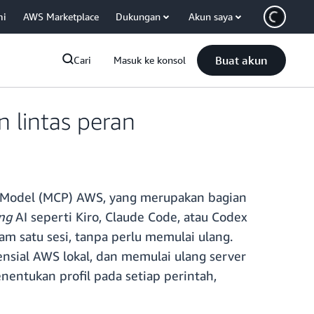
mi
AWS Marketplace
Dukungan
Akun saya
Buat akun
Cari
Masuk ke konsol
 lintas peran
s Model (MCP) AWS, yang merupakan bagian
ng
AI seperti Kiro, Claude Code, atau Codex
m satu sesi, tanpa perlu memulai ulang.
sial AWS lokal, dan memulai ulang server
entukan profil pada setiap perintah,