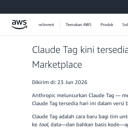
a11y-skip-to-main-content
re:Invent
Temukan AWS
Produk
Sol
Claude Tag kini tersedi
Marketplace
Dikirim di:
23 Jun 2026
Anthropic meluncurkan Claude Tag — men
Claude Tag tersedia hari ini dalam ver
Claude Tag adalah cara baru bagi tim un
ke
tool
, data—dan bahkan basis kode—apa 