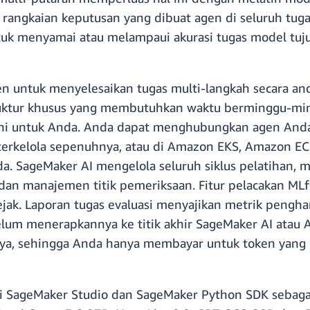
rangkaian keputusan yang dibuat agen di seluruh t
ntuk menyamai atau melampaui akurasi tugas model tu
 untuk menyelesaikan tugas multi-langkah secara an
ruktur khusus yang membutuhkan waktu berminggu-min
ini untuk Anda. Anda dapat menghubungkan agen Anda
erkelola sepenuhnya, atau di Amazon EKS, Amazon EC2
. SageMaker AI mengelola seluruh siklus pelatihan, mu
 dan manajemen titik pemeriksaan. Fitur pelacakan 
ejak. Laporan tugas evaluasi menyajikan metrik pengh
um menerapkannya ke titik akhir SageMaker AI atau A
, sehingga Anda hanya membayar untuk token yang di
alui SageMaker Studio dan SageMaker Python SDK sebag