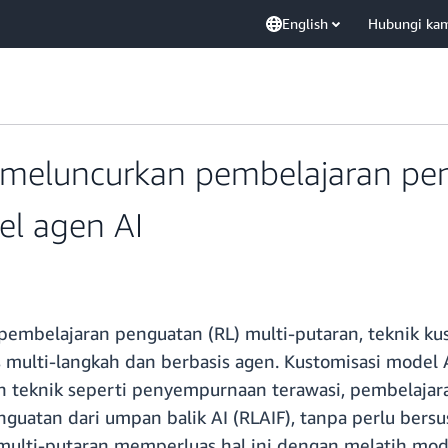
English
Hubungi ka
meluncurkan pembelajaran pen
el agen AI
mbelajaran penguatan (RL) multi-putaran, teknik kus
multi-langkah dan berbasis agen. Kustomisasi mode
teknik seperti penyempurnaan terawasi, pembelajara
penguatan dari umpan balik AI (RLAIF), tanpa perlu 
L multi-putaran memperluas hal ini dengan melatih mo