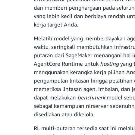
dan memberi penghargaan pada seluruh 
yang lebih kecil dan berbiaya rendah u
kerja target Anda.
Melatih model yang memberdayakan agen
waktu, seringkali membutuhkan infrast
putaran dari SageMaker menangani hal 
AgentCore Runtime untuk
hosting
yang t
menggunakan kerangka kerja pilihan Anda
pengumpulan lintasan hingga pelatihan
memeriksa lintasan agen, imbalan, dan j
dapat melakukan
benchmark
model sebel
sebagai kemampuan nirserver sepenuhnya
disediakan atau dikelola.
RL multi-putaran tersedia saat ini mel