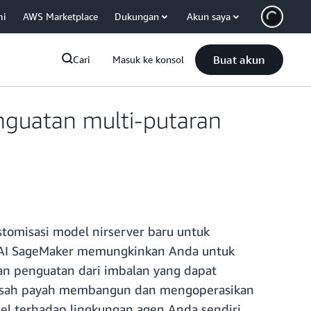
mi
AWS Marketplace
Dukungan
Akun saya
Buat akun
Cari
Masuk ke konsol
guatan multi-putaran
tomisasi model nirserver baru untuk
l AI SageMaker memungkinkan Anda untuk
n penguatan dari imbalan yang dapat
bersusah payah membangun dan mengoperasikan
del terhadap lingkungan agen Anda sendiri