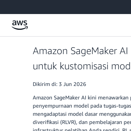
a11y-skip-to-main-content
Amazon SageMaker AI 
untuk kustomisasi mod
Dikirim di:
3 Jun 2026
Amazon SageMaker AI kini menawarkan pe
penyempurnaan model pada tugas-tugas 
mengadaptasi model dasar menggunakan 
diverifikasi (RLVR), dan pembelajaran 
infrastruktur pelatihan Anda sendiri. R