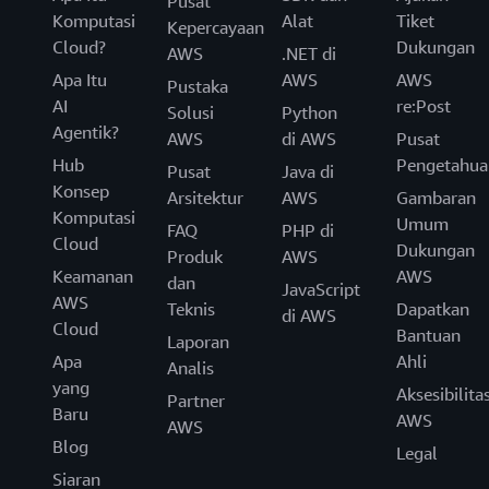
Pusat
Komputasi
Alat
Tiket
Kepercayaan
Cloud?
Dukungan
AWS
.NET di
Apa Itu
AWS
AWS
Pustaka
AI
re:Post
Solusi
Python
Agentik?
AWS
di AWS
Pusat
Hub
Pengetahua
Pusat
Java di
Konsep
Arsitektur
AWS
Gambaran
Komputasi
Umum
FAQ
PHP di
Cloud
Dukungan
Produk
AWS
Keamanan
AWS
dan
JavaScript
AWS
Teknis
Dapatkan
di AWS
Cloud
Bantuan
Laporan
Apa
Ahli
Analis
yang
Aksesibilita
Partner
Baru
AWS
AWS
Blog
Legal
Siaran