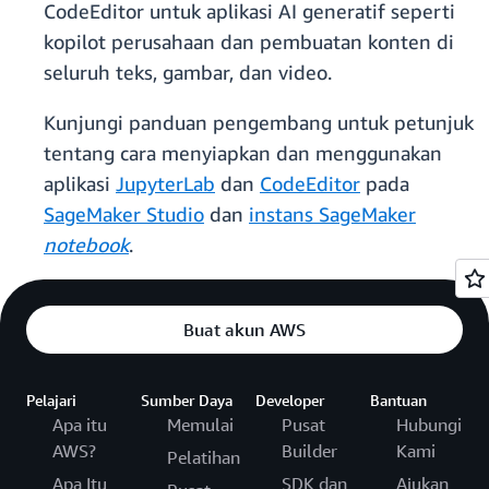
CodeEditor untuk aplikasi AI generatif seperti
kopilot perusahaan dan pembuatan konten di
seluruh teks, gambar, dan video.
Kunjungi panduan pengembang untuk petunjuk
tentang cara menyiapkan dan menggunakan
aplikasi
JupyterLab
dan
CodeEditor
pada
SageMaker Studio
dan
instans SageMaker
notebook
.
Buat akun AWS
Pelajari
Sumber Daya
Developer
Bantuan
Apa itu
Memulai
Pusat
Hubungi
AWS?
Builder
Kami
Pelatihan
Apa Itu
SDK dan
Ajukan