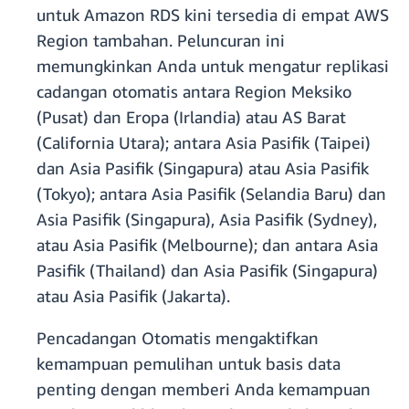
untuk Amazon RDS kini tersedia di empat AWS
Region tambahan. Peluncuran ini
memungkinkan Anda untuk mengatur replikasi
cadangan otomatis antara Region Meksiko
(Pusat) dan Eropa (Irlandia) atau AS Barat
(California Utara); antara Asia Pasifik (Taipei)
dan Asia Pasifik (Singapura) atau Asia Pasifik
(Tokyo); antara Asia Pasifik (Selandia Baru) dan
Asia Pasifik (Singapura), Asia Pasifik (Sydney),
atau Asia Pasifik (Melbourne); dan antara Asia
Pasifik (Thailand) dan Asia Pasifik (Singapura)
atau Asia Pasifik (Jakarta).
Pencadangan Otomatis mengaktifkan
kemampuan pemulihan untuk basis data
penting dengan memberi Anda kemampuan