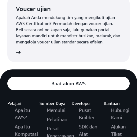
Voucer ujian
Apakah Anda mendukung tim yang mengikuti ujian
AWS Certification? Permudah dengan voucer ujian.
Beli secara online kapan saja, lalu gunakan portal
layanan mandiri untuk mendistribusikan, melacak, dan
mengelola voucer ujian standar secara efisien.
r ujian
Buat akun AWS
Pelajari
Sumber Daya
Developer
Bantuan
Apa itu
Memulai
Pusat
Hubungi
AWS?
Builder
Kami
Pelatihan
Apa Itu
SDK dan
Ajukan
Pusat
Komputasi
Alat
Tiket
Kepercayaan