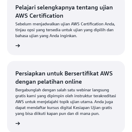
Pelajari selengkapnya tentang ujian
AWS Certification
Sebelum menjadwalkan ujian AWS Certification Anda,
tinjau opsi yang tersedia untuk ujian yang dipilih dan
bahasa ujian yang Anda inginkan.
a ujian
Persiapkan untuk Bersertifikat AWS
dengan pelatihan online
Bergabunglah dengan salah satu webinar langsung
gratis kami yang dipimpin oleh instruktur terakreditasi
AWS untuk menjelajahi topik ujian utama. Anda juga
dapat mendaftar kursus digital Kesiapan Ujian gratis
yang bisa diikuti kapan pun dan di mana pun.
digital