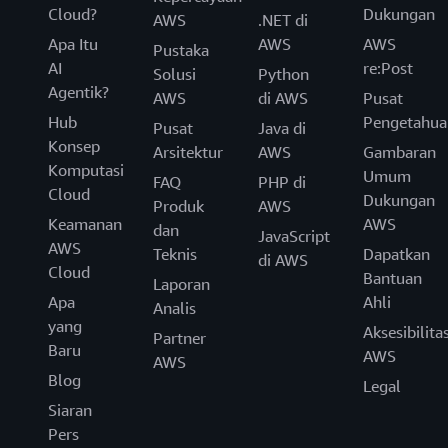
Cloud?
Dukungan
AWS
.NET di
Apa Itu
AWS
AWS
Pustaka
AI
re:Post
Solusi
Python
Agentik?
AWS
di AWS
Pusat
Hub
Pengetahua
Pusat
Java di
Konsep
Arsitektur
AWS
Gambaran
Komputasi
Umum
FAQ
PHP di
Cloud
Dukungan
Produk
AWS
Keamanan
AWS
dan
JavaScript
AWS
Teknis
Dapatkan
di AWS
Cloud
Bantuan
Laporan
Apa
Ahli
Analis
yang
Aksesibilita
Partner
Baru
AWS
AWS
Blog
Legal
Siaran
Pers