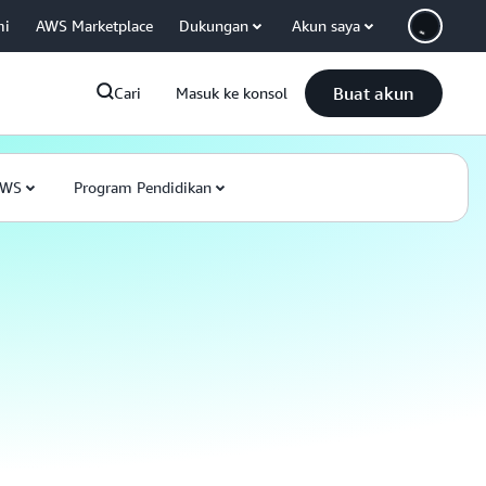
mi
AWS Marketplace
Dukungan
Akun saya
Buat akun
Cari
Masuk ke konsol
AWS
Program Pendidikan