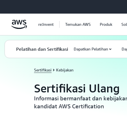
a11y-skip-to-main-content
re:Invent
Temukan AWS
Produk
Sol
Pelatihan dan Sertifikasi
Dapatkan Pelatihan
Dap
Sertifikasi
Kebijakan
Sertifikasi Ulang
Informasi bermanfaat dan kebijaka
kandidat AWS Certification