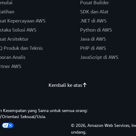
mulai
Pusat Builder
latihan
SDK dan Alat
sat Kepercayaan AWS
.NET di AWS
staka Solusi AWS
Python di AWS
sat Arsitektur
Java di AWS
Q Produk dan Teknis
PHP di AWS
poran Analis
JavaScript di AWS
rtner AWS
Kembali ke atas
n Kesempatan yang Sama untuk semua orang:
/Orientasi Seksual/Usia.
a
© 2026, Amazon Web Services, Inc.
undang.