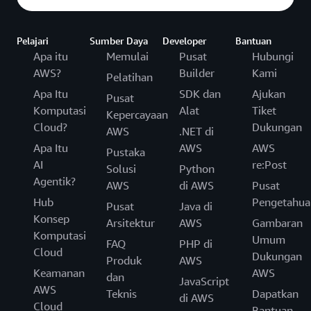
Pelajari
Sumber Daya
Developer
Bantuan
Apa itu
Memulai
Pusat
Hubungi
AWS?
Builder
Kami
Pelatihan
Apa Itu
SDK dan
Ajukan
Pusat
Komputasi
Alat
Tiket
Kepercayaan
Cloud?
Dukungan
AWS
.NET di
Apa Itu
AWS
AWS
Pustaka
AI
re:Post
Solusi
Python
Agentik?
AWS
di AWS
Pusat
Hub
Pengetahua
Pusat
Java di
Konsep
Arsitektur
AWS
Gambaran
Komputasi
Umum
FAQ
PHP di
Cloud
Dukungan
Produk
AWS
Keamanan
AWS
dan
JavaScript
AWS
Teknis
Dapatkan
di AWS
Cloud
Bantuan