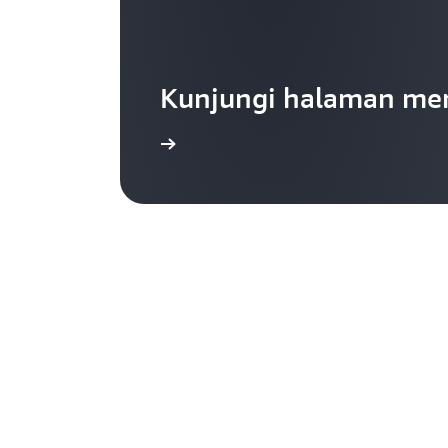
Kunjungi halaman me
Pelajari selengkapnya