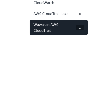
CloudWatch
AWS CloudTrail Lake
8
Wawasan AWS
1
CloudTrail