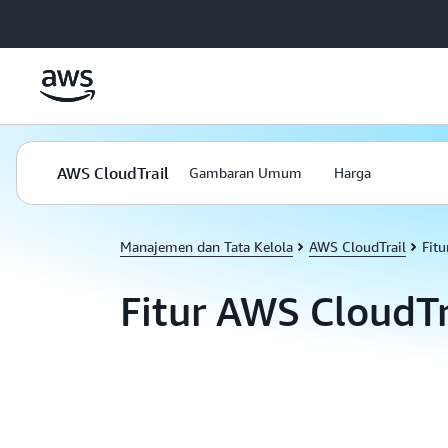
a11y-skip-to-main-content
AWS CloudTrail
Gambaran Umum
Harga
Manajemen dan Tata Kelola
AWS CloudTrail
Fitu
Fitur AWS CloudTr