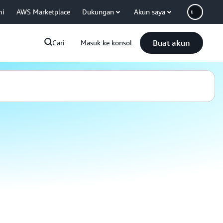
mi
AWS Marketplace
Dukungan
Akun saya
Buat akun
Cari
Masuk ke konsol