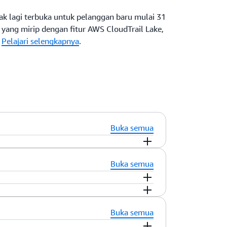
dak lagi terbuka untuk pelanggan baru mulai 31
ang mirip dengan fitur AWS CloudTrail Lake,
.
Pelajari selengkapnya
.
Buka semua
keamanan, dan pemecahan masalah
Buka semua
 dan panggilan API di seluruh layanan AWS
Anda menjawab pertanyaan "Siapa
anajemen 90 hari terakhir yang dapat
h di AWS Region. Tidak ada biaya CloudTrail
akun AWS dan peristiwa manajemen rekaman
Buka semua
ual apa pun. Dengan AWS Tingkat Gratis,