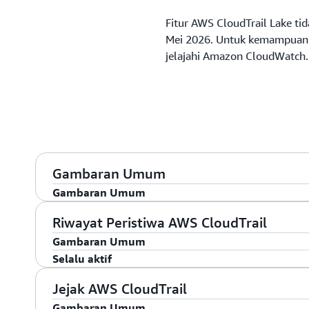
Fitur AWS CloudTrail Lake ti
Mei 2026. Untuk kemampuan y
jelajahi Amazon CloudWatch
Gambaran Umum
Gambaran Umum
AWS CloudTrail memungkinkan audit, pemantauan 
Riwayat Peristiwa AWS CloudTrail
operasional. CloudTrail merekam aktivitas pengguna
Gambaran Umum
sebagai peristiwa. Peristiwa CloudTrail membantu 
Selalu aktif
Riwayat peristiwa menyediakan rekaman peristiwa m
melakukan tindakan apa, di mana, dan kapan?"
dilihat, dicari, dapat diunduh, dan tidak dapat diuba
Riwayat Peristiwa CloudTrail diaktifkan di semua 
Jejak AWS CloudTrail
CloudTrail mencatat empat kategori peristiwa:
untuk melihat Riwayat peristiwa.
di seluruh layanan AWS tanpa perlu pengaturan man
Gambaran Umum