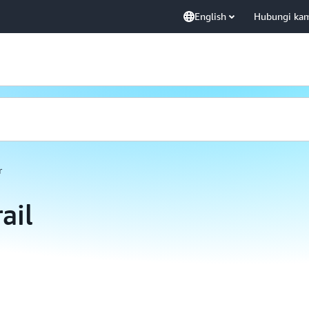
English
Hubungi ka
r
ail