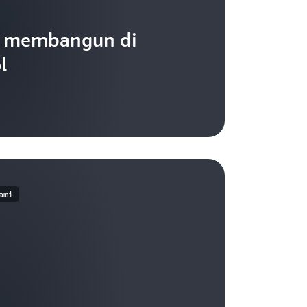
i membangun di
l
ami