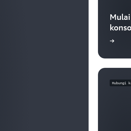
Mula
konso
Masuk
Hubungi k