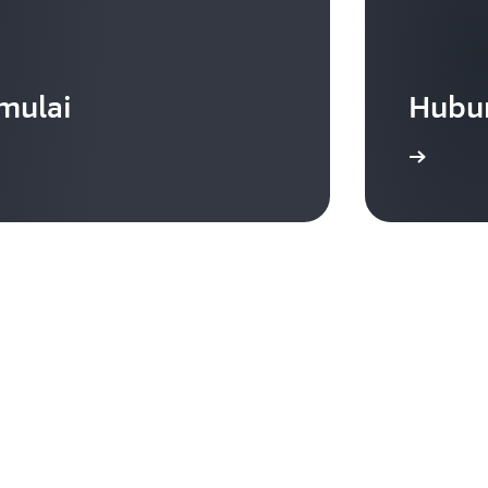
mulai
Hubun
Hubungi kami