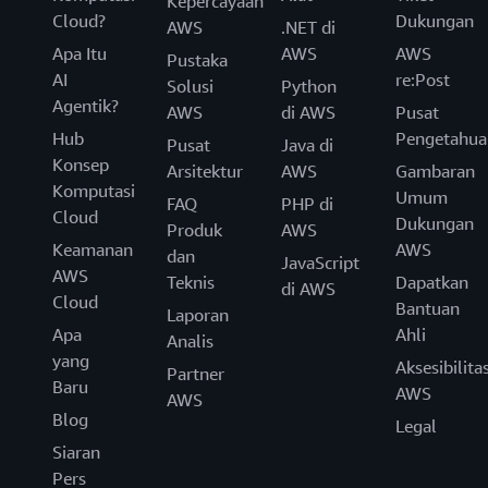
Kepercayaan
Cloud?
Dukungan
AWS
.NET di
Apa Itu
AWS
AWS
Pustaka
AI
re:Post
Solusi
Python
Agentik?
AWS
di AWS
Pusat
Hub
Pengetahua
Pusat
Java di
Konsep
Arsitektur
AWS
Gambaran
Komputasi
Umum
FAQ
PHP di
Cloud
Dukungan
Produk
AWS
Keamanan
AWS
dan
JavaScript
AWS
Teknis
Dapatkan
di AWS
Cloud
Bantuan
Laporan
Apa
Ahli
Analis
yang
Aksesibilita
Partner
Baru
AWS
AWS
Blog
Legal
Siaran
Pers