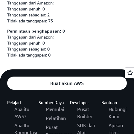
Tanggapan dari Amazon:
Tanggapan penuh: 0
Tanggapan sebagian: 2
Tidak ada tanggapan: 73
Permintaan penghapusan: 0
Tanggapan dari Amazon:
Tanggapan penuh: 0
Tanggapan sebagian: 0
Tidak ada tanggapan: 0
Buat akun AWS
Pelajari
Sumber Daya
Developer
Bantuan
Apa itu
Memulai
Pusat
Hubungi
AWS?
Builder
Kami
Pelatihan
Apa Itu
SDK dan
Ajukan
Pusat
Komputasi
Alat
Tiket