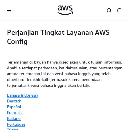
a11y-skip-to-main-content
Perjanjian Tingkat Layanan AWS
Config
Terjemahan di bawah hanya disediakan untuk tujuan informasi.
Apabila terdapat perbedaan, ketidaksesuaian, atau pertentangan
antara terjemahan ini dan versi bahasa Inggris yang telah
diperbarui terakhir kali (termasuk karena penundaan
terjemahan), versi bahasa Inggris akan berlaku.
Bahasa Indonesia
Deutsch
Español
Français
Italiano
Português
Türkçe