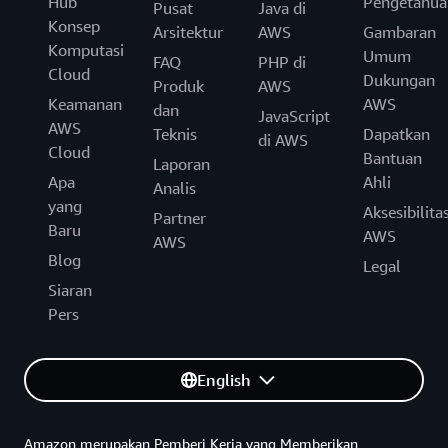
Hub
Pengetahua
Pusat
Java di
Konsep
Arsitektur
AWS
Gambaran
Komputasi
Umum
FAQ
PHP di
Cloud
Dukungan
Produk
AWS
Keamanan
AWS
dan
JavaScript
AWS
Teknis
Dapatkan
di AWS
Cloud
Bantuan
Laporan
Apa
Ahli
Analis
yang
Aksesibilita
Partner
Baru
AWS
AWS
Blog
Legal
Siaran
Pers
English
Amazon merupakan Pemberi Kerja yang Memberikan