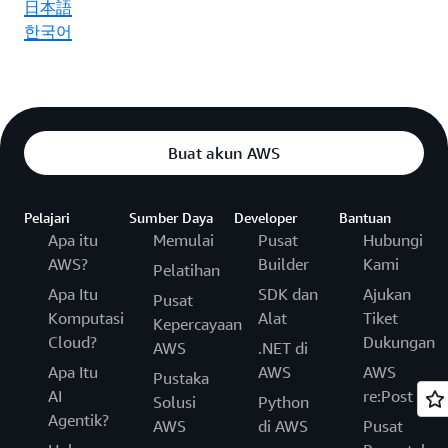
日本語
한국어
Buat akun AWS
Pelajari
Sumber Daya
Developer
Bantuan
Apa itu
Memulai
Pusat
Hubungi
AWS?
Builder
Kami
Pelatihan
Apa Itu
SDK dan
Ajukan
Pusat
Komputasi
Alat
Tiket
Kepercayaan
Cloud?
Dukungan
AWS
.NET di
Apa Itu
AWS
AWS
Pustaka
AI
re:Post
Solusi
Python
Agentik?
AWS
di AWS
Pusat