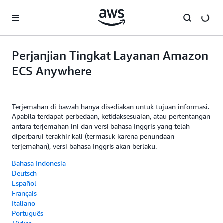
a11y-skip-to-main-content
Perjanjian Tingkat Layanan Amazon
ECS Anywhere
Terjemahan di bawah hanya disediakan untuk tujuan informasi.
Apabila terdapat perbedaan, ketidaksesuaian, atau pertentangan
antara terjemahan ini dan versi bahasa Inggris yang telah
diperbarui terakhir kali (termasuk karena penundaan
terjemahan), versi bahasa Inggris akan berlaku.
Bahasa Indonesia
Deutsch
Español
Français
Italiano
Português
Türkçe