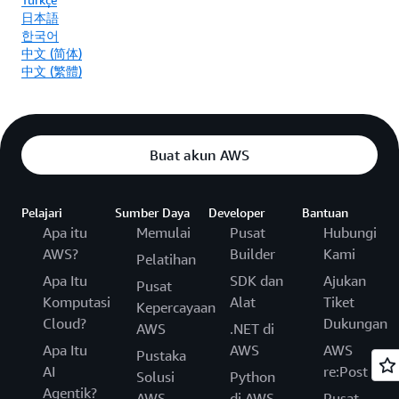
日本語
한국어
中文 (简体)
中文 (繁體)
Buat akun AWS
Pelajari
Sumber Daya
Developer
Bantuan
Apa itu
Memulai
Pusat
Hubungi
AWS?
Builder
Kami
Pelatihan
Apa Itu
SDK dan
Ajukan
Pusat
Komputasi
Alat
Tiket
Kepercayaan
Cloud?
Dukungan
AWS
.NET di
Apa Itu
AWS
AWS
Pustaka
AI
re:Post
Solusi
Python
Agentik?
AWS
di AWS
Pusat