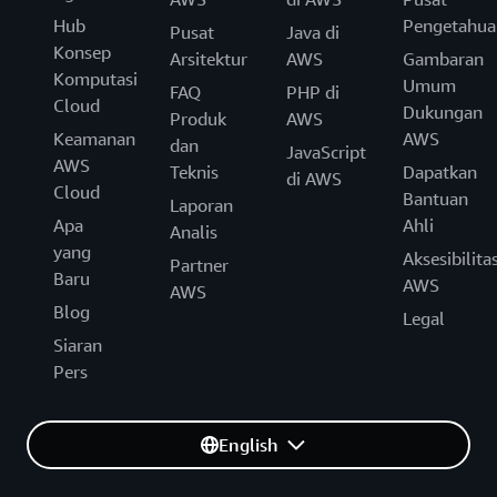
Hub
Pengetahua
Pusat
Java di
Konsep
Arsitektur
AWS
Gambaran
Komputasi
Umum
FAQ
PHP di
Cloud
Dukungan
Produk
AWS
Keamanan
AWS
dan
JavaScript
AWS
Teknis
Dapatkan
di AWS
Cloud
Bantuan
Laporan
Apa
Ahli
Analis
yang
Aksesibilita
Partner
Baru
AWS
AWS
Blog
Legal
Siaran
Pers
English