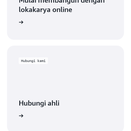
Mulai membangun dengan
lokakarya online
lokakarya
Hubungi kami
Hubungi ahli
 dukungan