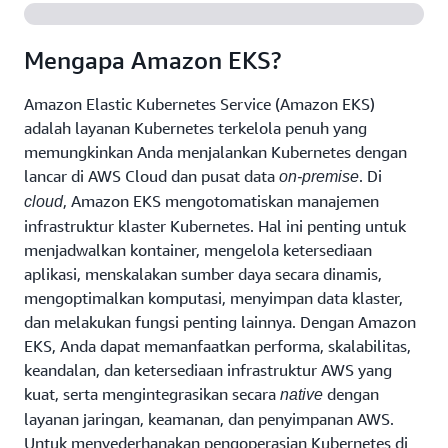
dengan patch dan pembaruan sistem operasi,
yang menggunakan komputasi sementara untuk
Mengapa Amazon EKS?
membatasi risiko keamanan dan memanfaatkan
integrasi native dengan layanan keamanan AWS.
Amazon Elastic Kubernetes Service (Amazon EKS)
adalah layanan Kubernetes terkelola penuh yang
memungkinkan Anda menjalankan Kubernetes dengan
lancar di AWS Cloud dan pusat data
. Di
on-premise
, Amazon EKS mengotomatiskan manajemen
cloud
infrastruktur klaster Kubernetes. Hal ini penting untuk
menjadwalkan kontainer, mengelola ketersediaan
aplikasi, menskalakan sumber daya secara dinamis,
mengoptimalkan komputasi, menyimpan data klaster,
dan melakukan fungsi penting lainnya. Dengan Amazon
EKS, Anda dapat memanfaatkan performa, skalabilitas,
keandalan, dan ketersediaan infrastruktur AWS yang
kuat, serta mengintegrasikan secara
dengan
native
layanan jaringan, keamanan, dan penyimpanan AWS.
Untuk menyederhanakan pengoperasian Kubernetes di