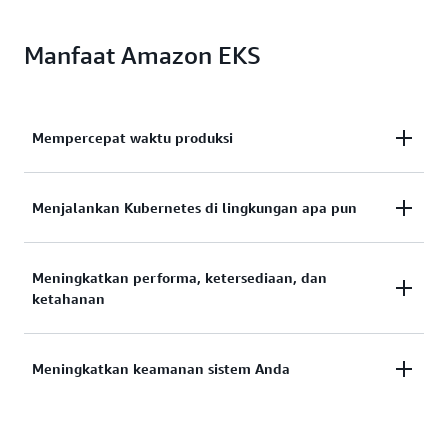
Manfaat Amazon EKS
Mempercepat waktu produksi
Sederhanakan operasi Kubernetes dengan
Menjalankan Kubernetes di lingkungan apa pun
mengotomatiskan manajemen infrastruktur
klaster hanya dengan sekali klik.
Integrasikan manajemen Kubernetes di seluruh
Meningkatkan performa, ketersediaan, dan
ketahanan
cloud, on-premise, dan lokasi edge, yang
memberikan fleksibilitas untuk menjalankan
beban kerja Anda di mana saja.
Sediakan infrastruktur Anda secara otomatis,
Meningkatkan keamanan sistem Anda
skalakan sumber daya secara dinamis, dan
optimalkan biaya secara berkelanjutan.
Dorong postur keamanan yang ditingkatkan