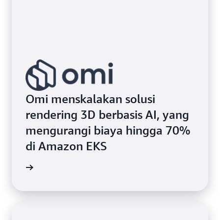
Omi menskalakan solusi
rendering 3D berbasis AI, yang
mengurangi biaya hingga 70%
di Amazon EKS
i kasus