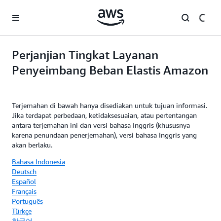
a11y-skip-to-main-content
Perjanjian Tingkat Layanan
Penyeimbang Beban Elastis Amazon
Terjemahan di bawah hanya disediakan untuk tujuan informasi.
Jika terdapat perbedaan, ketidaksesuaian, atau pertentangan
antara terjemahan ini dan versi bahasa Inggris (khususnya
karena penundaan penerjemahan), versi bahasa Inggris yang
akan berlaku.
Bahasa Indonesia
Deutsch
Español
Français
Português
Türkçe
한국어