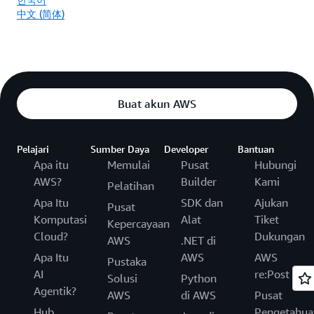
中文 (简体)
Buat akun AWS
Pelajari
Sumber Daya
Developer
Bantuan
Apa itu
Memulai
Pusat
Hubungi
AWS?
Builder
Kami
Pelatihan
Apa Itu
SDK dan
Ajukan
Pusat
Komputasi
Alat
Tiket
Kepercayaan
Cloud?
Dukungan
AWS
.NET di
Apa Itu
AWS
AWS
Pustaka
AI
re:Post
Solusi
Python
Agentik?
AWS
di AWS
Pusat
Hub
Pengetahua