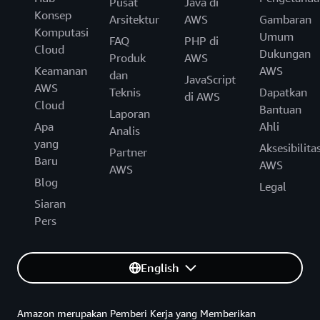
Pusat
Java di
Konsep
Arsitektur
AWS
Gambaran
Komputasi
Umum
FAQ
PHP di
Cloud
Dukungan
Produk
AWS
Keamanan
AWS
dan
JavaScript
AWS
Teknis
Dapatkan
di AWS
Cloud
Bantuan
Laporan
Apa
Ahli
Analis
yang
Aksesibilita
Partner
Baru
AWS
AWS
Blog
Legal
Siaran
Pers
English
Amazon merupakan Pemberi Kerja yang Memberikan