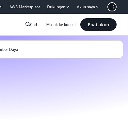
mi
AWS Marketplace
Dukungan
Akun saya
Buat akun
Cari
Masuk ke konsol
mber Daya