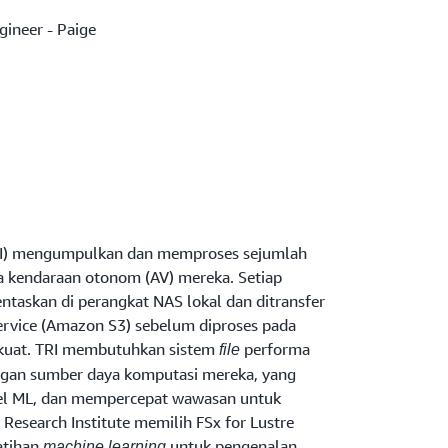
gineer - Paige
TRI) mengumpulkan dan memproses sejumlah
oba kendaraan otonom (AV) mereka. Setiap
ntaskan di perangkat NAS lokal dan ditransfer
rvice (Amazon S3) sebelum diproses pada
 kuat. TRI membutuhkan sistem
performa
file
ngan sumber daya komputasi mereka, yang
el ML, dan mempercepat wawasan untuk
Research Institute memilih FSx for Lustre
atihan
untuk pengenalan
machine learning