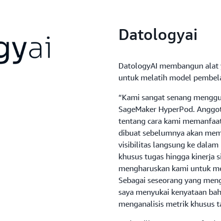
Datologyai
DatologyAI membangun alat y
untuk melatih model pembel
“Kami sangat senang menggu
SageMaker HyperPod. Anggot
tentang cara kami memanfaa
dibuat sebelumnya akan mem
visibilitas langsung ke dala
khusus tugas hingga kinerja s
mengharuskan kami untuk me
Sebagai seseorang yang meng
saya menyukai kenyataan bahw
menganalisis metrik khusus t