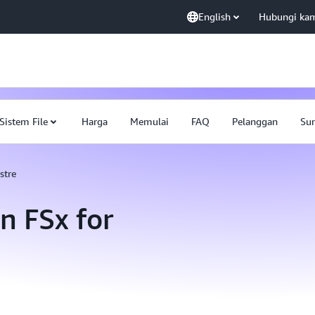
English
Hubungi ka
Sistem File
Harga
Memulai
FAQ
Pelanggan
Su
stre
 FSx for