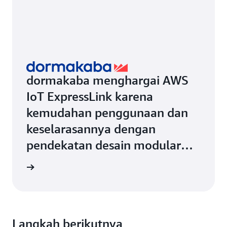
dormakaba menghargai AWS
IoT ExpressLink karena
kemudahan penggunaan dan
keselarasannya dengan
pendekatan desain modular
mereka
gkapnya
Langkah berikutnya