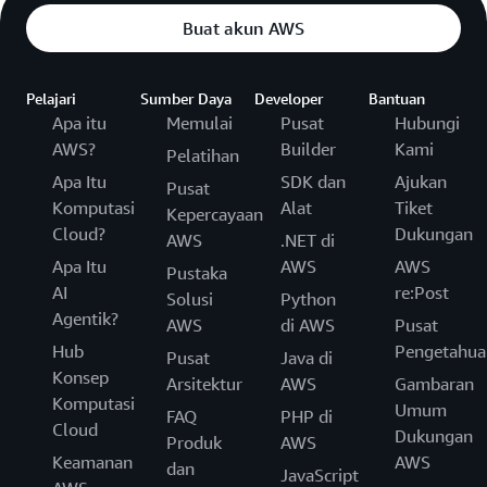
Buat akun AWS
Pelajari
Sumber Daya
Developer
Bantuan
Apa itu
Memulai
Pusat
Hubungi
AWS?
Builder
Kami
Pelatihan
Apa Itu
SDK dan
Ajukan
Pusat
Komputasi
Alat
Tiket
Kepercayaan
Cloud?
Dukungan
AWS
.NET di
Apa Itu
AWS
AWS
Pustaka
AI
re:Post
Solusi
Python
Agentik?
AWS
di AWS
Pusat
Hub
Pengetahua
Pusat
Java di
Konsep
Arsitektur
AWS
Gambaran
Komputasi
Umum
FAQ
PHP di
Cloud
Dukungan
Produk
AWS
Keamanan
AWS
dan
JavaScript