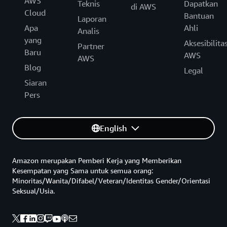
AWS
Teknis
Dapatkan
di AWS
Cloud
Bantuan
Laporan
Apa
Ahli
Analis
yang
Aksesibilita
Partner
Baru
AWS
AWS
Blog
Legal
Siaran
Pers
English
Amazon merupakan Pemberi Kerja yang Memberikan
Kesempatan yang Sama untuk semua orang:
Minoritas/Wanita/Difabel/Veteran/Identitas Gender/Orientasi
Seksual/Usia.