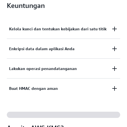
Keuntungan
Kelola kunci dan tentukan kebijakan dari satu titik
Kelola kunci secara terpusat dan tentukan kebijakan
Enkripsi data dalam aplikasi Anda
di seluruh layanan serta aplikasi yang terintegrasi
dari satu titik.
Enkripsi data dalam aplikasi Anda dengan pustaka
Lakukan operasi penandatanganan
enkripsi data AWS Encryption SDK.
Lakukan operasi penandatanganan dengan
Buat HMAC dengan aman
menggunakan pasangan kunci asimetris untuk
memvalidasi tanda tangan digital.
Buat kode autentikasi pesan berbasis hash (HMAC)
dengan aman yang memastikan integritas dan
keaslian pesan.