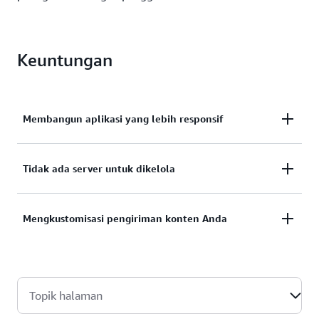
Keuntungan
Membangun aplikasi yang lebih responsif
Lambda@Edge menjalankan kode Anda secara
Tidak ada server untuk dikelola
global di lokasi AWS yang dekat dengan pengguna,
sehingga Anda dapat memberikan konten berfitur
Anda dapat menskalakan dan menjalankan kode
lengkap yang disesuaikan dengan performa tinggi
Mengkustomisasi pengiriman konten Anda
secara otomatis di lokasi AWS di seluruh dunia
dan latensi rendah.
tanpa mengharuskan Anda untuk menyediakan,
Dengan Lambda@Edge, Anda dapat
menskalakan, atau mengelola server asal di
mengkustomisasi konten yang dikirimkan melalui
beberapa lokasi, atau mengatur penyeimbangan
CDN Amazon CloudFront dan Anda dapat
beban atau layanan perutean sistem nama domain
Topik halaman
mengkustomisasi sumber daya komputasi dan
(DNS). Anda dapat menambahkan fungsionalitas