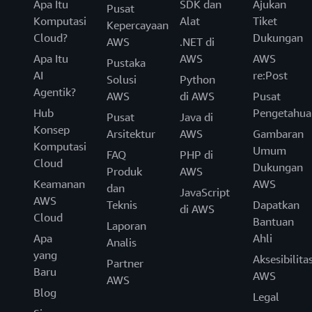
Apa Itu
SDK dan
Ajukan
Pusat
Komputasi
Alat
Tiket
Kepercayaan
Cloud?
Dukungan
AWS
.NET di
Apa Itu
AWS
AWS
Pustaka
AI
re:Post
Solusi
Python
Agentik?
AWS
di AWS
Pusat
Hub
Pengetahua
Pusat
Java di
Konsep
Arsitektur
AWS
Gambaran
Komputasi
Umum
FAQ
PHP di
Cloud
Dukungan
Produk
AWS
Keamanan
AWS
dan
JavaScript
AWS
Teknis
Dapatkan
di AWS
Cloud
Bantuan
Laporan
Apa
Ahli
Analis
yang
Aksesibilita
Partner
Baru
AWS
AWS
Blog
Legal